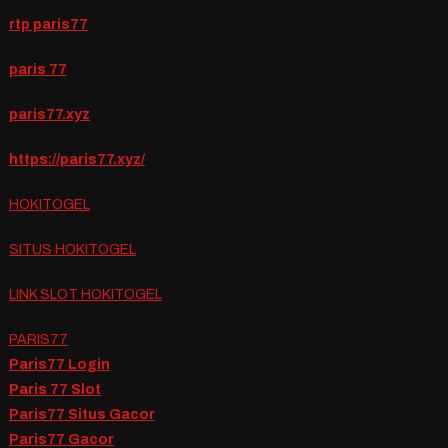
rtp paris77
paris 77
paris77.xyz
https://paris77.xyz/
HOKITOGEL
SITUS HOKITOGEL
LINK SLOT HOKITOGEL
PARIS77
Paris77 Login
Paris 77 Slot
Paris77 Situs Gacor
Paris77 Gacor