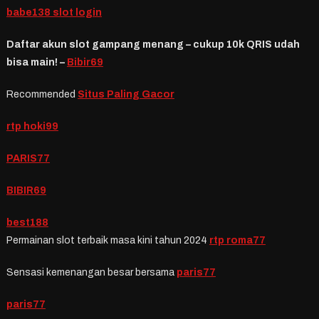
babe138 slot login
Daftar akun slot gampang menang – cukup 10k QRIS udah
bisa main! –
Bibir69
Recommended
Situs Paling Gacor
rtp hoki99
PARIS77
BIBIR69
best188
Permainan slot terbaik masa kini tahun 2024
rtp roma77
Sensasi kemenangan besar bersama
paris77
paris77