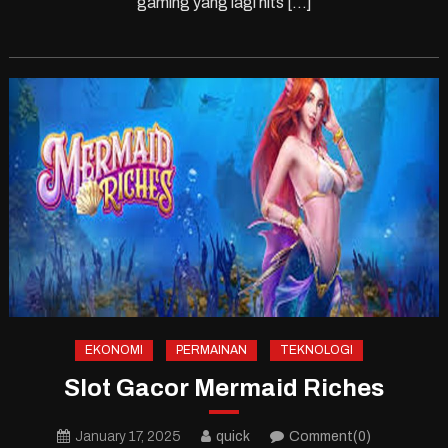
gaming yang lagi hits […]
EKONOMI
PERMAINAN
TEKNOLOGI
Slot Gacor Mermaid Riches
January 17, 2025
quick
Comment(0)