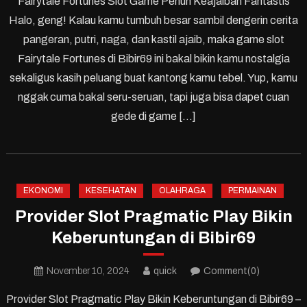
Fairytale Fortunes Slot Game Penuh Keajaiban Fantastis
Halo, geng! Kalau kamu tumbuh besar sambil dengerin cerita
pangeran, putri, naga, dan kastil ajaib, maka game slot
Fairytale Fortunes di Bibir69 ini bakal bikin kamu nostalgia
sekaligus kasih peluang buat kantong kamu tebel. Yup, kamu
nggak cuma bakal seru-seruan, tapi juga bisa dapet cuan
gede di game […]
EKONOMI
KESEHATAN
OLAHRAGA
PERMAINAN
Provider Slot Pragmatic Play Bikin
Keberuntungan di Bibir69
November 10, 2024
quick
Comment(0)
Provider Slot Pragmatic Play Bikin Keberuntungan di Bibir69 –