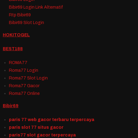
Bibir69 Login Link Alternatif
Rtp Bibir69
Bibir69 Slot Login
HOKITOGEL
BEST188
ROMA77
Roma77 Login
Roma77 Slot Login
Roma77 Gacor
Roma77 Online
Bibir69
paris 77 web gacor terbaru terpercaya
paris slot 77 situs gacor
paris77 slot gacor terpercaya