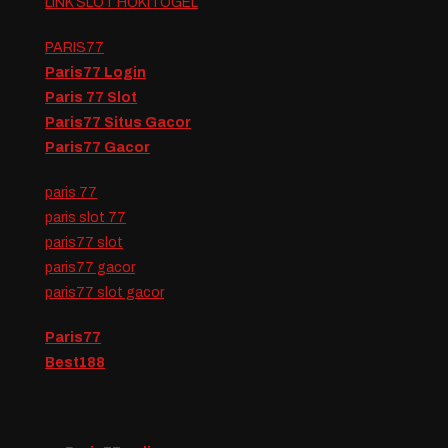
LINK SLOT HOKITOGEL
PARIS77
Paris77 Login
Paris 77 Slot
Paris77 Situs Gacor
Paris77 Gacor
paris 77
paris slot 77
paris77 slot
paris77 gacor
paris77 slot gacor
Paris77
Best188