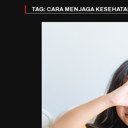
TAG:
CARA MENJAGA KESEHATAN