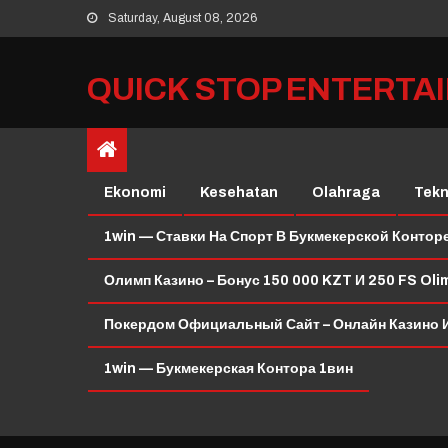
Skip
Saturday, August 08, 2026
to
content
QUICK STOP ENTERTA
Ekonomi
Kesehatan
Olahraga
Tekn
1win — Ставки На Спорт В Букмекерской Контор
Олимп Казино – Бонус 150 000 KZT И 250 FS Oli
Покердом Официальный Сайт – Онлайн Казино И
1win — Букмекерская Контора 1вин