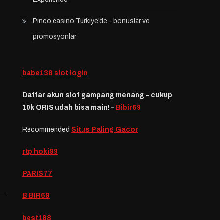
Pinco casino Türkiye’de – bonuslar ve
promosyonlar
babe138 slot login
Daftar akun slot gampang menang – cukup
10k QRIS udah bisa main! –
Bibir69
Recommended
Situs Paling Gacor
rtp hoki99
PARIS77
BIBIR69
best188