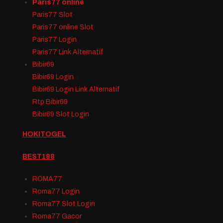
Paris77 online
Paris77 Slot
Paris77 online Slot
Paris77 Login
Paris77 Link Alternatif
Bibir69
Bibir69 Login
Bibir69 Login Link Alternatif
Rtp Bibir69
Bibir69 Slot Login
HOKITOGEL
BEST188
ROMA77
Roma77 Login
Roma77 Slot Login
Roma77 Gacor