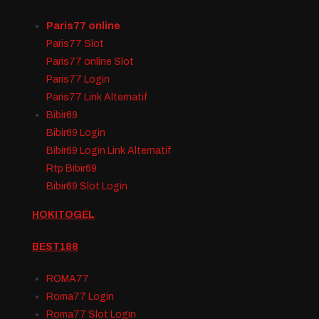
Paris77 online
Paris77 Slot
Paris77 online Slot
Paris77 Login
Paris77 Link Alternatif
Bibir69
Bibir69 Login
Bibir69 Login Link Alternatif
Rtp Bibir69
Bibir69 Slot Login
HOKITOGEL
BEST188
ROMA77
Roma77 Login
Roma77 Slot Login