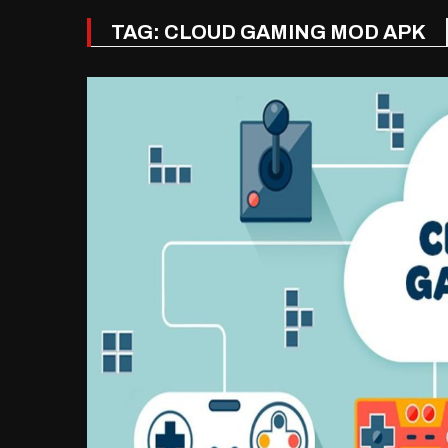
TAG:
CLOUD GAMING MOD APK