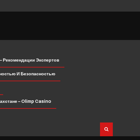
– Рекомендации Экспертов
нностью И Безопасностью
хстане – Olimp Casino