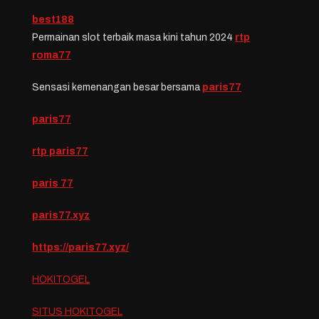
best188
Permainan slot terbaik masa kini tahun 2024
rtp
roma77
Sensasi kemenangan besar bersama
paris77
paris77
rtp paris77
paris 77
paris77.xyz
https://paris77.xyz/
HOKITOGEL
SITUS HOKITOGEL