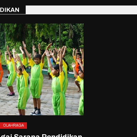
DIKAN
OLAHRAGA