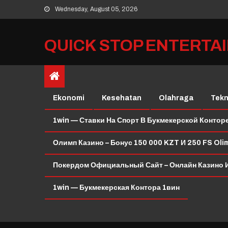
Skip
Wednesday, August 05, 2026
to
content
QUICK STOP ENTERTA
Ekonomi
Kesehatan
Olahraga
Tekn
1win — Ставки На Спорт В Букмекерской Контор
Олимп Казино – Бонус 150 000 KZT И 250 FS Oli
Покердом Официальный Сайт – Онлайн Казино И
1win — Букмекерская Контора 1вин