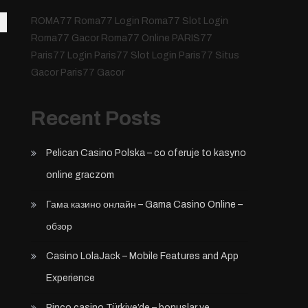
ROMA77 Roma77 Login Roma77 Slot Login
Roma77 Gacor Roma77 Online PARIS77
Paris77 Login Paris77 Slot Login Paris77 Situs
Gacor Paris77 Gacor
Recent Posts
Pelican Casino Polska – co oferuje to kasyno
online graczom
Гама казино онлайн – Gama Casino Online –
обзор
Casino LolaJack – Mobile Features and App
Experience
Pinco casino Türkiye’de – bonuslar ve