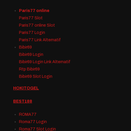
Paris77 online
Paris77 Slot
Paris77 online Slot
Paris77 Login
Paris77 Link Alternatif
Bibir69
Bibir69 Login
Bibir69 Login Link Alternatif
Rtp Bibir69
Bibir69 Slot Login
HOKITOGEL
BEST188
ROMA77
Roma77 Login
Roma77 Slot Login