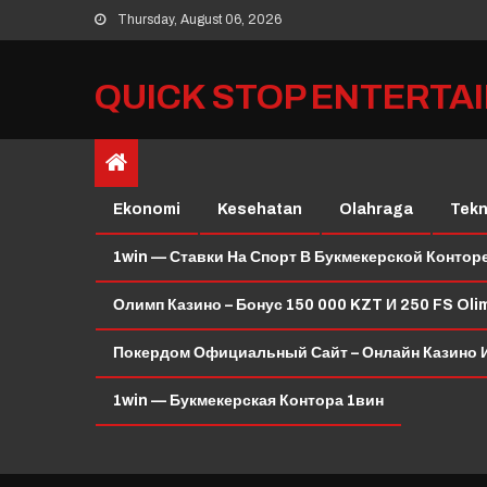
Skip
Thursday, August 06, 2026
to
content
QUICK STOP ENTERTA
Ekonomi
Kesehatan
Olahraga
Tekn
1win — Ставки На Спорт В Букмекерской Контор
Олимп Казино – Бонус 150 000 KZT И 250 FS Oli
Покердом Официальный Сайт – Онлайн Казино И
1win — Букмекерская Контора 1вин