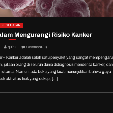
KESEHATAN
dalam Mengurangi Risiko Kanker
quick
Comment(0)
ker – Kanker adalah salah satu penyakit yang sangat mempengaru
, jutaan orang di seluruh dunia didiagnosis menderita kanker, dan
ian utama. Namun, ada bukti yang kuat menunjukkan bahwa gaya
uk aktivitas fisik yang cukup, […]