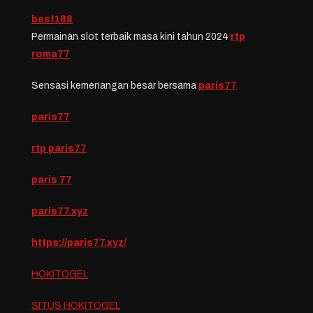
best188
Permainan slot terbaik masa kini tahun 2024
rtp
roma77
Sensasi kemenangan besar bersama
paris77
paris77
rtp paris77
paris 77
paris77.xyz
https://paris77.xyz/
HOKITOGEL
SITUS HOKITOGEL