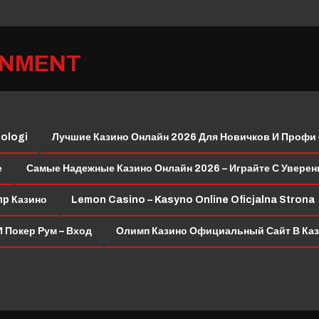
INMENT
ologi
Лучшие Казино Онлайн 2026 Для Новичков И Профи 
е
Самые Надежные Казино Онлайн 2026 – Играйте С Увере
mp Казино
Lemon Casino – Kasyno Online Oficjalna Strona
 Покер Рум – Вход
Олимп Казино Официальный Сайт В Каза