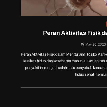
Peran Aktivitas Fisik 
May 26, 2023
Peran Aktivitas Fisik dalam Mengurangi Risiko Kan
kualitas hidup dan kesehatan manusia. Setiap tahun
penyakit ini menjadi salah satu penyebab kemat
hidup sehat, termas