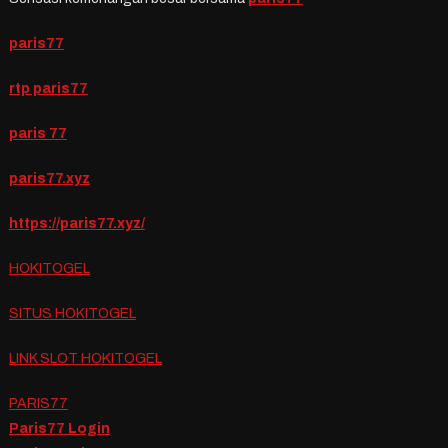
paris77
rtp paris77
paris 77
paris77.xyz
https://paris77.xyz/
HOKITOGEL
SITUS HOKITOGEL
LINK SLOT HOKITOGEL
PARIS77
Paris77 Login