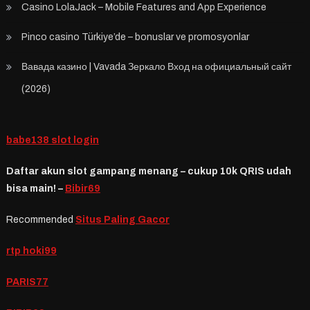
Casino LolaJack – Mobile Features and App Experience
Pinco casino Türkiye’de – bonuslar ve promosyonlar
Вавада казино | Vavada Зеркало Вход на официальный сайт
(2026)
babe138 slot login
Daftar akun slot gampang menang – cukup 10k QRIS udah
bisa main! –
Bibir69
Recommended
Situs Paling Gacor
rtp hoki99
PARIS77