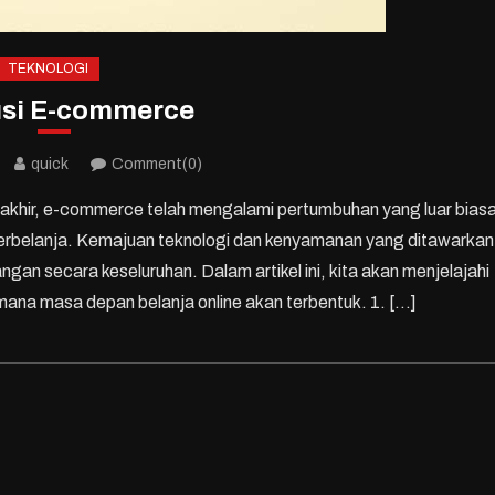
TEKNOLOGI
usi E-commerce
quick
Comment(0)
khir, e-commerce telah mengalami pertumbuhan yang luar bias
rbelanja. Kemajuan teknologi dan kenyamanan yang ditawarkan
ngan secara keseluruhan. Dalam artikel ini, kita akan menjelajahi
ana masa depan belanja online akan terbentuk. 1. […]