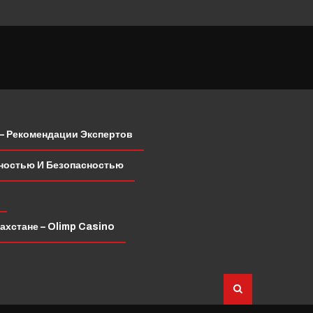
– Рекомендации Экспертов
нностью И Безопасностью
хстане – Olimp Casino