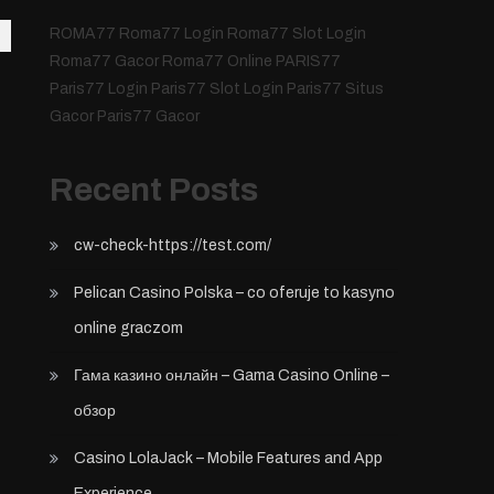
ROMA77 Roma77 Login Roma77 Slot Login
Roma77 Gacor Roma77 Online PARIS77
Paris77 Login Paris77 Slot Login Paris77 Situs
Gacor Paris77 Gacor
Recent Posts
cw-check-https://test.com/
Pelican Casino Polska – co oferuje to kasyno
online graczom
Гама казино онлайн – Gama Casino Online –
обзор
Casino LolaJack – Mobile Features and App
Experience