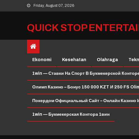
Skip
Friday, August 07, 2026
to
content
QUICK STOP ENTERTA
Ekonomi
Kesehatan
Olahraga
Tekn
1win — Ставки На Спорт В Букмекерской Контор
Олимп Казино – Бонус 150 000 KZT И 250 FS Oli
Покердом Официальный Сайт – Онлайн Казино И
1win — Букмекерская Контора 1вин