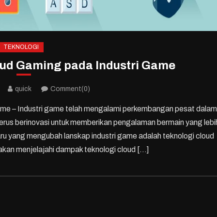
TEKNOLOGI
ud Gaming pada Industri Game
quick
Comment(0)
me – Industri game telah mengalami perkembangan pesat dalam
terus berinovasi untuk memberikan pengalaman bermain yang lebi
aru yang mengubah lanskap industri game adalah teknologi cloud
a akan menjelajahi dampak teknologi cloud […]