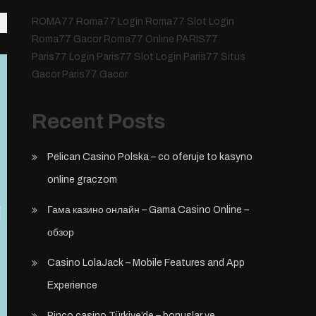
ROMA77 Roma77 Login Roma77 Slot Login
Roma77 Gacor Roma77 Online PARIS77
Paris77 Login Paris77 Slot Login Paris77 Situs
Gacor Paris77 Gacor
Recent Posts
Pelican Casino Polska – co oferuje to kasyno
online graczom
Гама казино онлайн – Gama Casino Online –
обзор
Casino LolaJack – Mobile Features and App
Experience
Pinco casino Türkiye’de – bonuslar ve