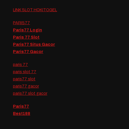
LINK SLOT HOKITOGEL
PARIS77
Paris77 Login
Paris 77 Slot
Paris77 Situs Gacor
Paris77 Gacor
paris 77
paris slot 77
paris77 slot
paris77 gacor
paris77 slot gacor
Paris77
Best188