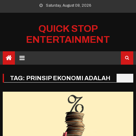
Skip
Saturday, August 08, 2026
to
content
QUICK STOP
ENTERTAINMENT
TAG:
PRINSIP EKONOMI ADALAH