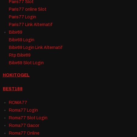
Paris77 Slot
Paris77 online Slot
Paris77 Login
Paris77 Link Alternatif
Bibir69
Bibir69 Login
Bibir69 Login Link Alternatif
Rtp Bibir69
Bibir69 Slot Login
HOKITOGEL
BEST188
ROMA77
Roma77 Login
Roma77 Slot Login
Roma77 Gacor
Roma77 Online