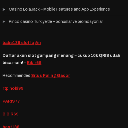
Casino LolaJack – Mobile Features and App Experience
Pinco casino Türkiye’de – bonuslar ve promosyonlar
babe138 slot login
Daftar akun slot gampang menang – cukup 10k QRIS udah
bisa main! –
Bibir69
Recommended
Situs Paling Gacor
rtp hoki99
PARIS77
BIBIR69
best188