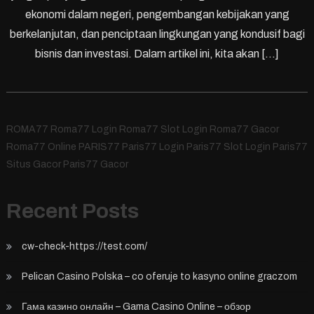
ekonomi dalam negeri, pengembangan kebijakan yang
berkelanjutan, dan penciptaan lingkungan yang kondusif bagi
bisnis dan investasi. Dalam artikel ini, kita akan […]
ROMA77 Roma77 Login Roma77 Slot Login Roma77 Gacor
Roma77 Online PARIS77 Paris77 Login Paris77 Slot Login Paris77
Situs Gacor Paris77 Gacor
Recent Posts
cw-check-https://test.com/
Pelican Casino Polska – co oferuje to kasyno online graczom
Гама казино онлайн – Gama Casino Online – обзор