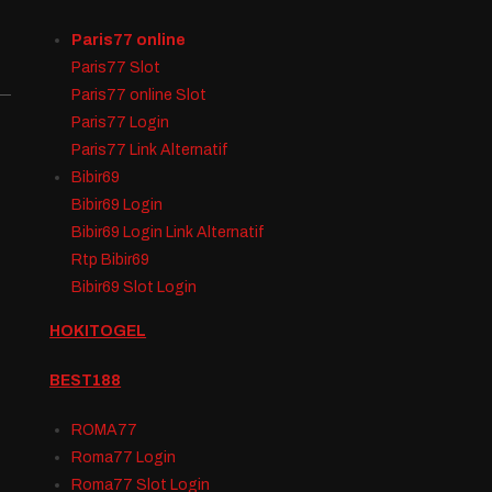
Paris77 online
Paris77 Slot
Paris77 online Slot
Paris77 Login
Paris77 Link Alternatif
Bibir69
Bibir69 Login
Bibir69 Login Link Alternatif
Rtp Bibir69
Bibir69 Slot Login
HOKITOGEL
BEST188
ROMA77
Roma77 Login
Roma77 Slot Login