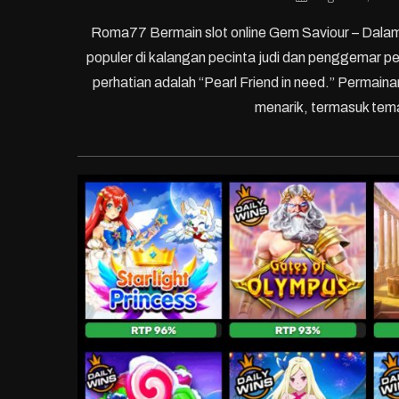
Roma77 Bermain slot online Gem Saviour – Dalam p
populer di kalangan pecinta judi dan penggemar p
perhatian adalah “Pearl Friend in need.” Permai
menarik, termasuk tem