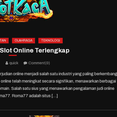
TAN
OLAHRAGA
TEKNOLOGI
Slot Online Terlengkap
3
quick
Comment(0)
rjudian online menjadi salah satu industri yang paling berkemban
judi online telah meningkat secara signifikan, menawarkan berbagai
emain. Salah satu sius yang menawarkan pengalaman judi online
oma77. Roma77 adalah situs […]