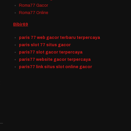
Roma77 Gacor
Roma77 Online
Bibir69
paris 77 web gacor terbaru terpercaya
paris slot 77 situs gacor
paris77 slot gacor terpercaya
paris77 website gacor terpercaya
paris77 link situs slot online gacor
g