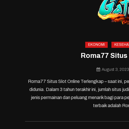
EKONOMI
KESEHA
Roma77 Situs 
August 3, 202
Roma77 Situs Slot Online Terlengkap – saat ini, pe
didunia. Dalam 3 tahun terakhir ini, jumlah situs 
jenis permainan dan peluang menarik bagi para p
terbaik adalah R