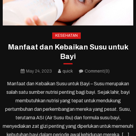
KESEHATAN
Manfaat dan Kebaikan Susu untuk
Bayi
May 24, 2023
quick
Comment(0)
Manfaat dan Kebaikan Susu untuk Bayi – Susu merupakan
salah satu sumber nutrisi penting bagi bayi. Sejak lahir, bayi
membutuhkan nutrisi yang tepat untuk mendukung
pertumbuhan dan perkembangan mereka yang pesat. Susu,
terutama ASI (Air Susu Ibu) dan formula susu bayi,
menyediakan zat gizi penting yang diperlukan untuk memenuhi
kebutuhan bayi dalam periode awal kehidupan mereka. […]