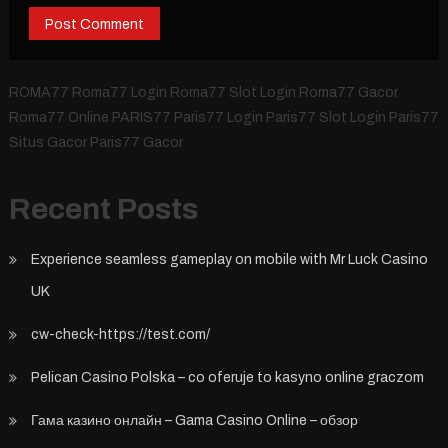
ROMA77 Roma77 Login Roma77 Slot Login Roma77 Gacor
Roma77 Online PARIS77 Paris77 Login Paris77 Slot Login Paris77
Situs Gacor Paris77 Gacor
Recent Posts
Experience seamless gameplay on mobile with Mr Luck Casino
UK
cw-check-https://test.com/
Pelican Casino Polska – co oferuje to kasyno online graczom
Гама казино онлайн – Gama Casino Online – обзор