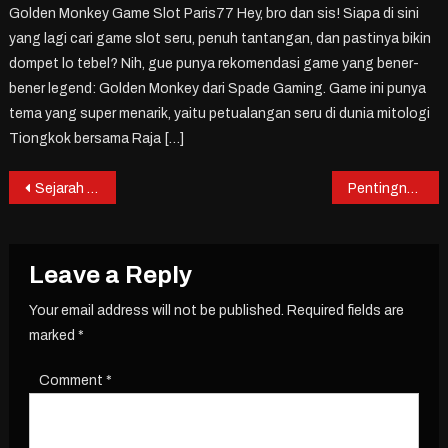
Golden Monkey Game Slot Paris77 Hey, bro dan sis! Siapa di sini
yang lagi cari game slot seru, penuh tantangan, dan pastinya bikin
dompet lo tebel? Nih, gue punya rekomendasi game yang bener-
bener legend: Golden Monkey dari Spade Gaming. Game ini punya
tema yang super menarik, yaitu petualangan seru di dunia mitologi
Tiongkok bersama Raja […]
Post
Sejarah Besar yang Mengubah Kemajuan Teknologi
Pentingnya Persistensi Ekonomi Dalam Negeri
navigation
Leave a Reply
Your email address will not be published.
Required fields are
marked
*
Comment
*