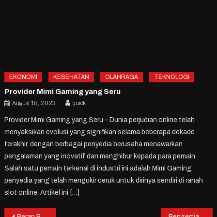
EKONOMI
KESEHATAN
OLAHRAGA
TEKNOLOGI
Provider Mimi Gaming yang Seru
August 18, 2023
quick
Provider Mimi Gaming yang Seru – Dunia perjudian online telah
menyaksikan evolusi yang signifikan selama beberapa dekade
terakhir, dengan berbagai penyedia berusaha menawarkan
pengalaman yang inovatif dan menghibur kepada para pemain.
Salah satu pemain terkenal di industri ini adalah Mimi Gaming,
penyedia yang telah mengukir ceruk untuk dirinya sendiri di ranah
slot online. Artikel ini […]
Peran Penting Vitamin C
Pengertian Asas Subrogasi: Penerapan dan Hak Subrogasi