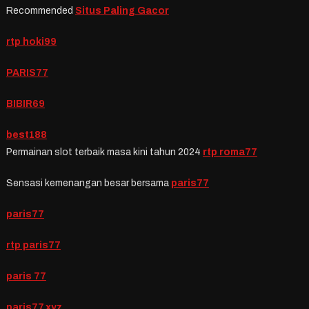
Recommended
Situs Paling Gacor
rtp hoki99
PARIS77
BIBIR69
best188
Permainan slot terbaik masa kini tahun 2024
rtp roma77
Sensasi kemenangan besar bersama
paris77
paris77
rtp paris77
paris 77
paris77.xyz