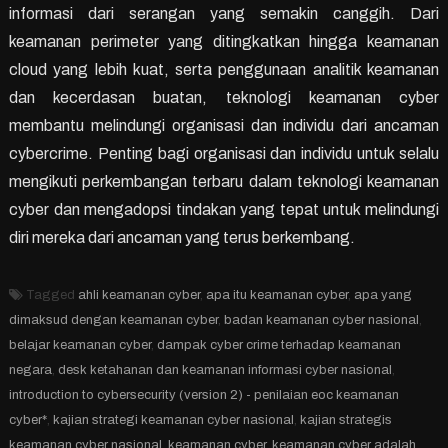
informasi dari serangan yang semakin canggih. Dari
keamanan perimeter yang ditingkatkan hingga keamanan
cloud yang lebih kuat, serta penggunaan analitik keamanan
dan kecerdasan buatan, teknologi keamanan cyber
membantu melindungi organisasi dan individu dari ancaman
cybercrime. Penting bagi organisasi dan individu untuk selalu
mengikuti perkembangan terbaru dalam teknologi keamanan
cyber dan mengadopsi tindakan yang tepat untuk melindungi
diri mereka dari ancaman yang terus berkembang.
Tagged
ahli keamanan cyber
,
apa itu keamanan cyber
,
apa yang
dimaksud dengan keamanan cyber
,
badan keamanan cyber nasional
,
belajar keamanan cyber
,
dampak cyber crime terhadap keamanan
negara
,
desk ketahanan dan keamanan informasi cyber nasional
,
introduction to cybersecurity (version 2) - penilaian eoc keamanan
cyber*
,
kajian strategi keamanan cyber nasional
,
kajian strategis
keamanan cyber nasional
,
keamanan cyber
,
keamanan cyber adalah
,