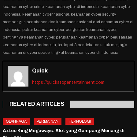
keamanan cyber crime
,
keamanan cyber di indonesia
,
keamanan cyber
indonesia
,
keamanan cyber nasional
,
keamanan cyber security
,
membangun pertahanan dan keamanan nasional dari ancaman cyber di
indonesia
,
pakar keamanan cyber
,
pengertian keamanan cyber
,
pentingnya keamanan cyber
,
perusahaan keamanan cyber
,
perusahaan
keamanan cyber di indonesia
,
terdapat 3 pendekatan untuk menjaga
keamanan di cyber space
,
tingkat keamanan cyber di indonesia
Quick
https://quickstopentertainment.com
RELATED ARTICLES
OLAHRAGA
PERMAINAN
TEKNOLOGI
Aztec King Megaways: Slot yang Gampang Menang di