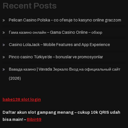
Recent Posts
Pelican Casino Polska – co oferuje to kasyno online graczom
Гама казино онлайн – Gama Casino Online – обзор
Casino LolaJack – Mobile Features and App Experience
Pinco casino Türkiye’de – bonuslar ve promosyonlar
Вавада казино | Vavada Зеркало Вход на официальный сайт
(2026)
babe138 slot login
Daftar akun slot gampang menang – cukup 10k QRIS udah
bisa main! –
Bibir69