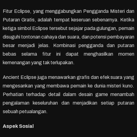
Fitur Eclipse, yang menggabungkan Pengganda Misteri dan
Putaran Gratis, adalah tempat keseruan sebenarnya. Ketika
ketiga simbol Eclipse tersebut sejajar pada gulungan, pemain
disuguhi tontonan cahaya dan suara, dan potensi pembayaran
besar menjadi jelas. Kombinasi pengganda dan putaran
bebas selama fitur ini dapat menghasilkan momen
kemenangan yang tak terlupakan.
Ancient Eclipse juga menawarkan grafis dan efek suara yang
mengesankan yang membawa pemain ke dunia misteri kuno.
Perhatian terhadap detail dalam desain game menambah
pengalaman keseluruhan dan menjadikan setiap putaran
sebuah petualangan.
Aspek Sosial