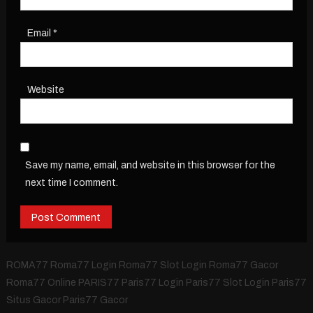
Email
*
Website
Save my name, email, and website in this browser for the
next time I comment.
ROMA77 Roma77 Login Roma77 Slot Login Roma77 Gacor
Roma77 Online PARIS77 Paris77 Login Paris77 Slot Login Paris77
Situs Gacor Paris77 Gacor