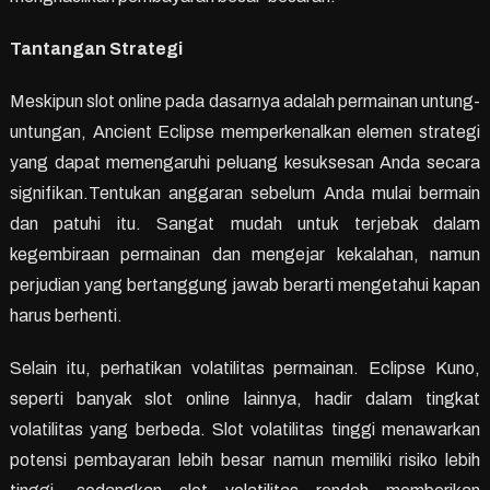
Tantangan Strategi
Meskipun slot online pada dasarnya adalah permainan untung-
untungan, Ancient Eclipse memperkenalkan elemen strategi
yang dapat memengaruhi peluang kesuksesan Anda secara
signifikan.Tentukan anggaran sebelum Anda mulai bermain
dan patuhi itu. Sangat mudah untuk terjebak dalam
kegembiraan permainan dan mengejar kekalahan, namun
perjudian yang bertanggung jawab berarti mengetahui kapan
harus berhenti.
Selain itu, perhatikan volatilitas permainan. Eclipse Kuno,
seperti banyak slot online lainnya, hadir dalam tingkat
volatilitas yang berbeda. Slot volatilitas tinggi menawarkan
potensi pembayaran lebih besar namun memiliki risiko lebih