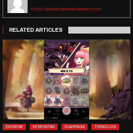
https://quickstopentertainment.com
RELATED ARTICLES
EKONOMI
KESEHATAN
OLAHRAGA
TEKNOLOGI