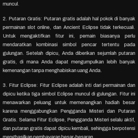
muncul.
2. Putaran Gratis: Putaran gratis adalah hal pokok di banyak
permainan slot online, dan Ancient Eclipse tidak terkecuali.
Untuk mengaktifkan fitur ini, pemain biasanya perlu
mendaratkan kombinasi simbol pencar tertentu pada
gulungan. Setelah dipicu, Anda diberikan sejumlah putaran
gratis, di mana Anda dapat mengumpulkan lebih banyak
kemenangan tanpa menghabiskan uang Anda.
3. Fitur Eclipse: Fitur Eclipse adalah inti dari permainan dan
dipicu ketika tiga simbol Eclipse muncul di gulungan. Fitur ini
menawarkan peluang untuk memenangkan hadiah besar
karena menggabungkan Pengganda Misteri dan Putaran
Gratis. Selama Fitur Eclipse, Pengganda Misteri selalu aktif,
dan putaran gratis dapat dipicu kembali, sehingga berpotensi
menghasilkan pembayaran besar-besaran.