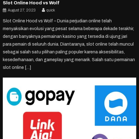
Slot Online Hood vs Wolf
August 27, 2023
quick
Slot Online Hood vs Wolf – Dunia perjudian online telah
menyaksikan evolusi yang pesat selama beberapa dekade terakhir,
dengan banyaknya permainan kasino yang tersedia di ujung jari
para pemain di seluruh dunia. Diantaranya, slot online telah muncul
sebagai salah satu pilihan paling populer karena aksesibilitas,
kesederhanaan, dan gameplay yang menarik. Salah satu permainan
slot online […]