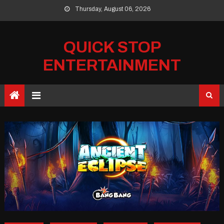
Skip
Thursday, August 06, 2026
to
content
QUICK STOP
ENTERTAINMENT