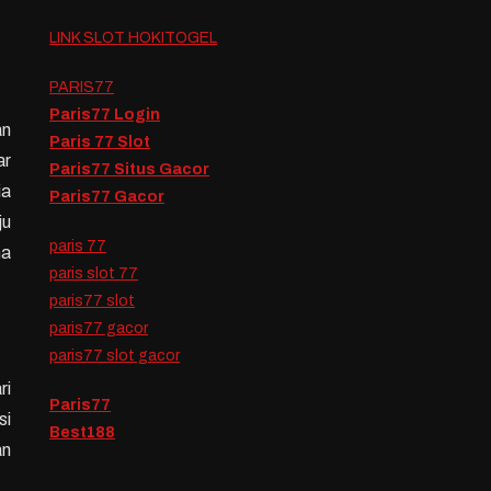
LINK SLOT HOKITOGEL
PARIS77
Paris77 Login
an
Paris 77 Slot
ar
Paris77 Situs Gacor
ia
Paris77 Gacor
ju
paris 77
ha
paris slot 77
paris77 slot
paris77 gacor
paris77 slot gacor
ri
Paris77
si
Best188
an