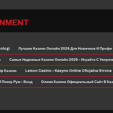
INMENT
ologi
Лучшие Казино Онлайн 2026 Для Новичков И Профи 
е
Самые Надежные Казино Онлайн 2026 – Играйте С Увере
mp Казино
Lemon Casino – Kasyno Online Oficjalna Strona
 Покер Рум – Вход
Олимп Казино Официальный Сайт В Каза