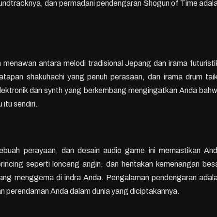
oundtracknya, dan permadani pendengaran Shogun of Time adal
enawan antara melodi tradisional Jepang dan irama futuristi
atapan shakuhachi yang penuh perasaan, dan irama drum tai
lektronik dan synth yang berkembang mengingatkan Anda bah
itu sendiri.
ebuah perayaan, dan desain audio game ini memastikan An
rincing seperti lonceng angin, dan hentakan kemenangan bes
yang menggema di indra Anda. Pengalaman pendengaran adal
an perendaman Anda dalam dunia yang diciptakannya.