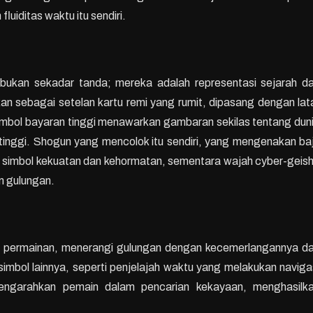
uiditas waktu itu sendiri.
iri bukan sekadar tanda; mereka adalah representasi sejarah d
n sebagai setelan kartu remi yang rumit, dipasang dengan lat
imbol bayaran tinggi menawarkan gambaran sekilas tentang dun
 tinggi. Shogun yang mencolok itu sendiri, yang mengenakan ba
ah simbol kekuatan dan kehormatan, sementara wajah cyber-geis
m gulungan.
o permainan, menerangi gulungan dengan kecemerlangannya da
simbol lainnya, seperti penjelajah waktu yang melakukan naviga
mengarahkan pemain dalam pencarian kekayaan, menghasilk