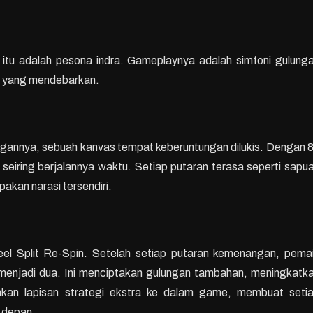
tu adalah pesona indra. Gameplaynya adalah simfoni gulung
us yang mendebarkan.
ungannya, sebuah kanvas tempat keberuntungan dilukis. Dengan 
eiring berjalannya waktu. Setiap putaran terasa seperti sapu
akan narasi tersendiri.
Reel Split Re-Spin. Setelah setiap putaran kemenangan, pema
r menjadi dua. Ini menciptakan gulungan tambahan, meningkatk
hkan lapisan strategi ekstra ke dalam game, membuat seti
 depan.