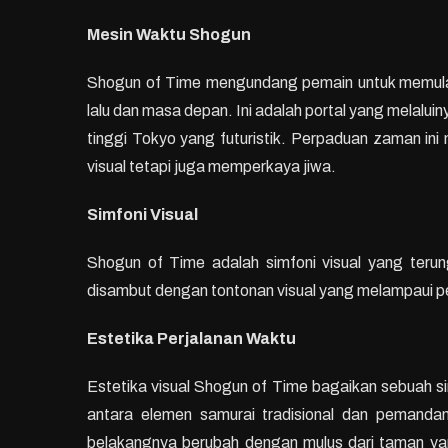
Mesin Waktu Shogun
Shogun of Time mengundang pemain untuk memulai 
lalu dan masa depan. Ini adalah portal yang melaluin
tinggi Tokyo yang futuristik. Perpaduan zaman in
visual tetapi juga memperkaya jiwa.
Simfoni Visual
Shogun of Time adalah simfoni visual yang teru
disambut dengan tontonan visual yang melampaui p
Estetika Perjalanan Waktu
Estetika visual Shogun of Time bagaikan sebuah s
antara elemen samurai tradisional dan pemandang
belakangnya berubah dengan mulus dari taman yan