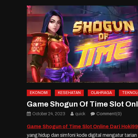
EKONOMI
KESEHATAN
OLAHRAGA
TEKNOL
Game Shogun Of Time Slot Onl
October 24, 2023
quick
Comment(0)
Game Shogun of Time Slot Online Dari Hoki99
yang hidup dan simfoni kode digital mengatur tari