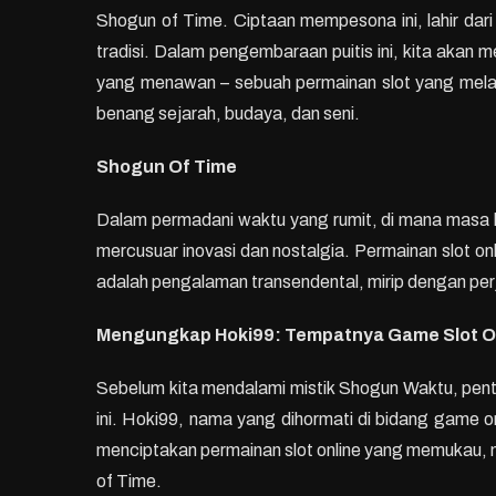
Shogun of Time. Ciptaan mempesona ini, lahir dari k
tradisi. Dalam pengembaraan puitis ini, kita akan
yang menawan – sebuah permainan slot yang mela
benang sejarah, budaya, dan seni.
Shogun Of Time
Dalam permadani waktu yang rumit, di mana masa l
mercusuar inovasi dan nostalgia. Permainan slot onli
adalah pengalaman transendental, mirip dengan perja
Mengungkap Hoki99: Tempatnya Game Slot O
Sebelum kita mendalami mistik Shogun Waktu, penti
ini. Hoki99, nama yang dihormati di bidang game onl
menciptakan permainan slot online yang memukau, 
of Time.