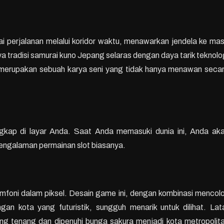
perjalanan melalui koridor waktu, menawarkan jendela ke ma
ya tradisi samurai kuno Jepang selaras dengan daya tarik teknolo
i merupakan sebuah karya seni yang tidak hanya menawan seca
ngkap di layar Anda. Saat Anda memasuki dunia ini, Anda ak
engalaman permainan slot biasanya.
imfoni dalam piksel. Desain game ini, dengan kombinasi mencol
an kota yang futuristik, sungguh menarik untuk dilihat. Lat
g tenang dan dipenuhi bunga sakura menjadi kota metropolit