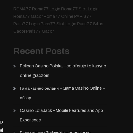
ROMA77 Roma77 Login Roma77 Slot Login
Roma77 Gacor Roma77 Online PARIS77
Paris77 Login Paris77 Slot Login Paris77 Situs
Gacor Paris77 Gacor
Recent Posts
Pelican Casino Polska – co oferuje to kasyno
online graczom
Гама казино онлайн – Gama Casino Online –
обзор
Casino LolaJack – Mobile Features and App
Experience
ap
ai
Pinco casino Türkiye’de – bonuslar ve