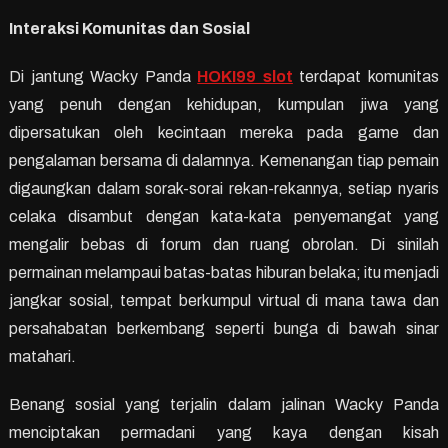
Interaksi Komunitas dan Sosial
Di jantung Wacky Panda
HOKI99 slot
terdapat komunitas
yang penuh dengan kehidupan, kumpulan jiwa yang
dipersatukan oleh kecintaan mereka pada game dan
pengalaman bersama di dalamnya. Kemenangan tiap pemain
digaungkan dalam sorak-sorai rekan-rekannya, setiap nyaris
celaka disambut dengan kata-kata penyemangat yang
mengalir bebas di forum dan ruang obrolan. Di sinilah
permainan melampaui batas-batas hiburan belaka; itu menjadi
jangkar sosial, tempat berkumpul virtual di mana tawa dan
persahabatan berkembang seperti bunga di bawah sinar
matahari.
Benang sosial yang terjalin dalam jalinan Wacky Panda
menciptakan permadani yang kaya dengan kisah