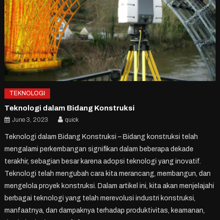
TEKNOLOGI
Teknologi dalam Bidang Konstruksi
June 3, 2023
quick
Teknologi dalam Bidang Konstruksi – Bidang konstruksi telah
mengalami perkembangan signifikan dalam beberapa dekade
terakhir, sebagian besar karena adopsi teknologi yang inovatif.
Teknologi telah mengubah cara kita merancang, membangun, dan
mengelola proyek konstruksi. Dalam artikel ini, kita akan menjelajahi
berbagai teknologi yang telah merevolusi industri konstruksi,
manfaatnya, dan dampaknya terhadap produktivitas, keamanan,