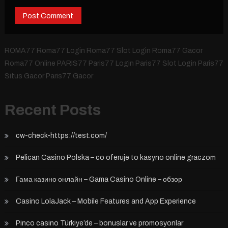
ROMA77 Roma77 Login Roma77 Slot Login Roma77 Gacor
Roma77 Online PARIS77 Paris77 Login Paris77 Slot Login Paris77
Situs Gacor Paris77 Gacor
Recent Posts
cw-check-https://test.com/
Pelican Casino Polska – co oferuje to kasyno online graczom
Гама казино онлайн – Gama Casino Online – обзор
Casino LolaJack – Mobile Features and App Experience
Pinco casino Türkiye’de – bonuslar ve promosyonlar