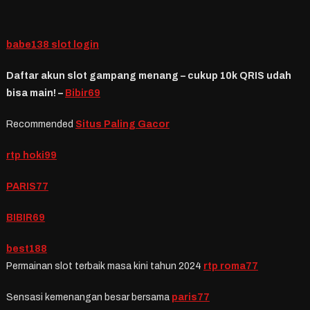
babe138 slot login
Daftar akun slot gampang menang – cukup 10k QRIS udah
bisa main! –
Bibir69
Recommended
Situs Paling Gacor
rtp hoki99
PARIS77
BIBIR69
best188
Permainan slot terbaik masa kini tahun 2024
rtp roma77
Sensasi kemenangan besar bersama
paris77