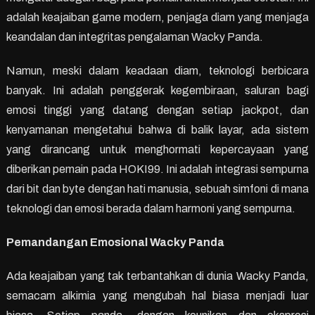
adalah keajaiban game modern, penjaga diam yang menjaga
keandalan dan integritas pengalaman Wacky Panda.
Namun, meski dalam keadaan diam, teknologi berbicara
banyak. Ini adalah penggerak kegembiraan, saluran bagi
emosi tinggi yang datang dengan setiap jackpot, dan
kenyamanan mengetahui bahwa di balik layar, ada sistem
yang dirancang untuk menghormati kepercayaan yang
diberikan pemain pada HOKI99. Ini adalah integrasi sempurna
dari bit dan byte dengan hati manusia, sebuah simfoni di mana
teknologi dan emosi berada dalam harmoni yang sempurna.
Pemandangan Emosional Wacky Panda
Ada keajaiban yang tak terbantahkan di dunia Wacky Panda,
semacam alkimia yang mengubah hal biasa menjadi luar