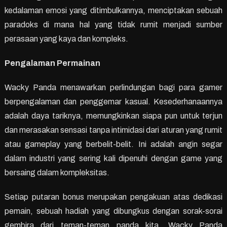
kedalaman emosi yang ditimbulkannya, menciptakan sebuah
paradoks di mana hal yang tidak rumit menjadi sumber
perasaan yang kaya dan kompleks.
Pengalaman Permainan
Wacky Panda menawarkan perlindungan bagi para gamer
berpengalaman dan penggemar kasual. Kesederhanaannya
adalah daya tariknya, memungkinkan siapa pun untuk terjun
dan merasakan sensasi tanpa intimidasi dari aturan yang rumit
atau gameplay yang berbelit-belit. Ini adalah angin segar
dalam industri yang sering kali dipenuhi dengan game yang
bersaing dalam kompleksitas.
Setiap putaran bonus merupakan pengakuan atas dedikasi
pemain, sebuah hadiah yang dibungkus dengan sorak-sorai
gembira dari teman-teman panda kita. Wacky Panda