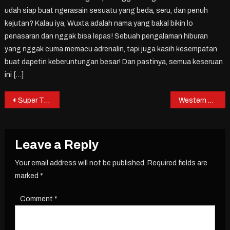
udah siap buat ngerasain sesuatu yang beda, seru, dan penuh
kejutan? Kalau iya, Wuxta adalah nama yang bakal bikin lo
penasaran dan nggak bisa lepas! Sebuah pengalaman hiburan
yang nggak cuma memacu adrenalin, tapi juga kasih kesempatan
buat dapetin keberuntungan besar! Dan pastinya, semua keseruan
ini […]
Post
Super Twister Slot Online Hoki99
Western Gold Slot Online Hoki99
navigation
Leave a Reply
Your email address will not be published.
Required fields are
marked
*
Comment
*